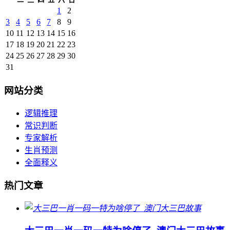
1
2
3
4
5
6
7
8
9
10
11
12
13
14
15
16
17
18
19
20
21
22
23
24
25
26
27
28
29
30
31
网站分类
逻辑推理
常识判断
专家解析
生肖预测
全面释义
热门文章