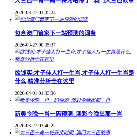
大三巴一肖一码一特为啥停了_澳门大三巴故事
2026-03-27 01:05:24
包含澳门管家下一站预测的词条
2026-03-27 00:35:37
欲钱买:才子佳人打一生肖,才子佳人打一生肖是
什么,精准分析全在这里
2026-04-01 01:33:36
新奥今晚一肖一码预测_澳彩今晚出那一肖
2026-03-27 03:40:25