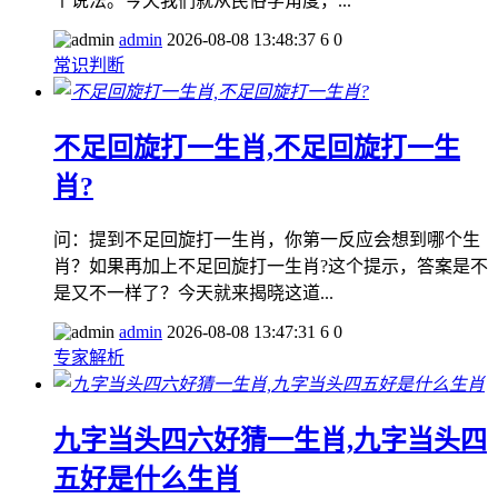
个说法。今天我们就从民俗学角度，...
admin
2026-08-08 13:48:37
6
0
常识判断
不足回旋打一生肖,不足回旋打一生
肖?
问：提到不足回旋打一生肖，你第一反应会想到哪个生
肖？如果再加上不足回旋打一生肖?这个提示，答案是不
是又不一样了？今天就来揭晓这道...
admin
2026-08-08 13:47:31
6
0
专家解析
九字当头四六好猜一生肖,九字当头四
五好是什么生肖