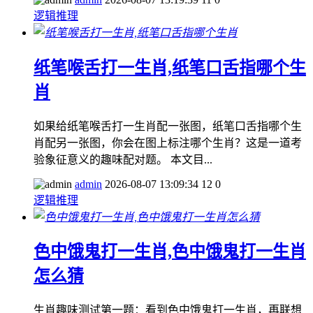
逻辑推理
纸笔喉舌打一生肖,纸笔口舌指哪个生
肖
如果给纸笔喉舌打一生肖配一张图，纸笔口舌指哪个生
肖配另一张图，你会在图上标注哪个生肖？这是一道考
验象征意义的趣味配对题。 本文目...
admin
2026-08-07 13:09:34
12
0
逻辑推理
色中饿鬼打一生肖,色中饿鬼打一生肖
怎么猜
生肖趣味测试第一题：看到色中饿鬼打一生肖，再联想