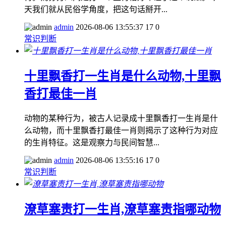
天我们就从民俗学角度，把这句话掰开...
admin
2026-08-06 13:55:37
17
0
常识判断
十里飘香打一生肖是什么动物,十里飘
香打最佳一肖
动物的某种行为，被古人记录成十里飘香打一生肖是什
么动物，而十里飘香打最佳一肖则揭示了这种行为对应
的生肖特征。这是观察力与民间智慧...
admin
2026-08-06 13:55:16
17
0
常识判断
潦草塞责打一生肖,潦草塞责指哪动物