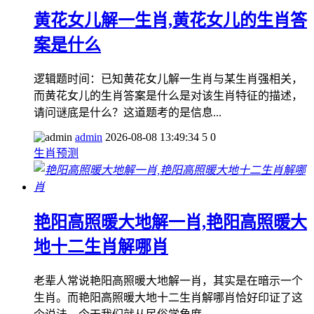
黄花女儿解一生肖,黄花女儿的生肖答
案是什么
逻辑题时间：已知黄花女儿解一生肖与某生肖强相关，
而黄花女儿的生肖答案是什么是对该生肖特征的描述，
请问谜底是什么？这道题考的是信息...
admin
2026-08-08 13:49:34
5
0
生肖预测
艳阳高照暖大地解一肖,艳阳高照暖大
地十二生肖解哪肖
老辈人常说艳阳高照暖大地解一肖，其实是在暗示一个
生肖。而艳阳高照暖大地十二生肖解哪肖恰好印证了这