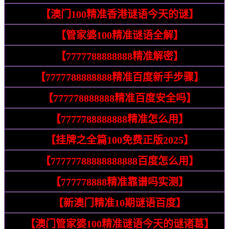
25
【澳门100精准香港谜语今天的谜】
28
【管家婆100精准谜语全解】
30
【7777788888888精准解密】
58
【7777788888888精准百度新手步骤】
73
【777778888888精准百度安全吗】
51
【7777788888888精准怎么用】
55
【挂牌之全篇100免费正版2025】
57
【77777788888888888百度怎么用】
59
【777778888精准靠谱吗实测】
60
【新澳门精准10期谜语百度】
61
【澳门管家婆100精准谜语今天的谜诸葛】